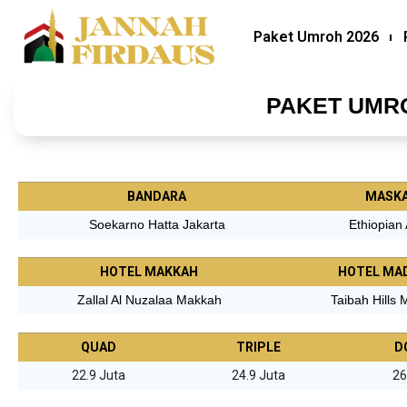
Paket Umroh 2026
PAKET UMRO
BANDARA
MASKA
Soekarno Hatta Jakarta
Ethiopian 
HOTEL MAKKAH
HOTEL MA
Zallal Al Nuzalaa Makkah
Taibah Hills
QUAD
TRIPLE
D
22.9 Juta
24.9 Juta
26