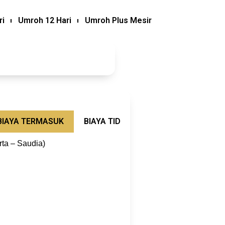
ri
Umroh 12 Hari
Umroh Plus Mesir
BIAYA TERMASUK
BIAYA TIDAK TERMASUK
SYARAT
rta – Saudia)