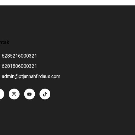
ntak
6285216000321
6281806000321
admin@ptjannahfirdaus.com