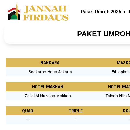
Paket Umroh 2026
PAKET UMROH
BANDARA
MASKA
Soekarno Hatta Jakarta
Ethiopian 
HOTEL MAKKAH
HOTEL MA
Zallal Al Nuzalaa Makkah
Taibah Hills
QUAD
TRIPLE
DO
–
–