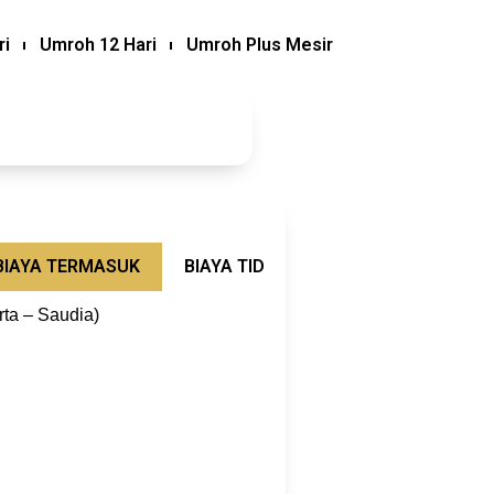
ri
Umroh 12 Hari
Umroh Plus Mesir
BIAYA TERMASUK
BIAYA TIDAK TERMASUK
SYARAT
rta – Saudia)