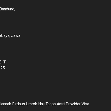
 Bandung,
rabaya, Jawa
, Tj.
225
annah Firdaus Umroh Haji Tanpa Antri Provider Visa