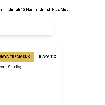
ri
Umroh 12 Hari
Umroh Plus Mesir
BIAYA TERMASUK
BIAYA TIDAK TERMASUK
SYARAT
rta – Saudia)