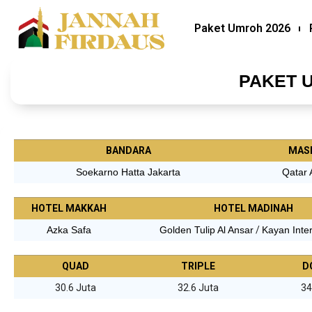
Paket Umroh 2026
PAKET 
BANDARA
MAS
Soekarno Hatta Jakarta
Qatar 
HOTEL MAKKAH
HOTEL MADINAH
Azka Safa
Golden Tulip Al Ansar
/
Kayan Inter
QUAD
TRIPLE
D
30.6 Juta
32.6 Juta
34