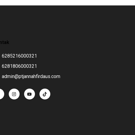
ntak
6285216000321
6281806000321
admin@ptjannahfirdaus.com