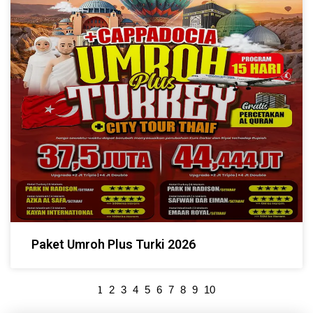
Paket Umroh Plus Turki 2026
1
2
3
4
5
6
7
8
9
10