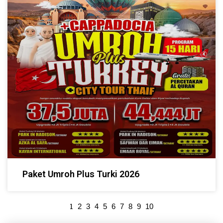
Paket Umroh Plus Turki 2026
1
2
3
4
5
6
7
8
9
10