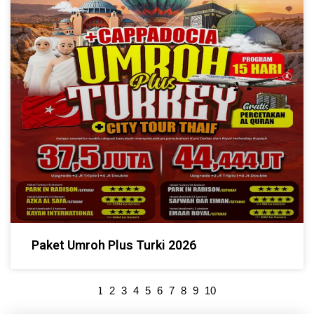
Paket Umroh Plus Turki 2026
1
2
3
4
5
6
7
8
9
10