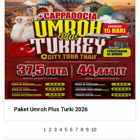
Paket Umroh Plus Turki 2026
1
2
3
4
5
6
7
8
9
10