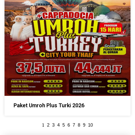
Paket Umroh Plus Turki 2026
1
2
3
4
5
6
7
8
9
10