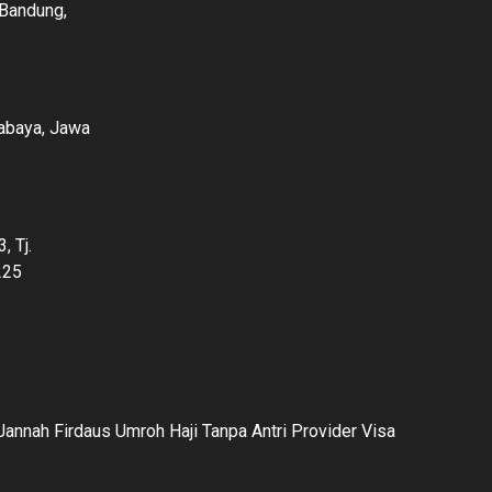
 Bandung,
rabaya, Jawa
, Tj.
225
annah Firdaus Umroh Haji Tanpa Antri Provider Visa