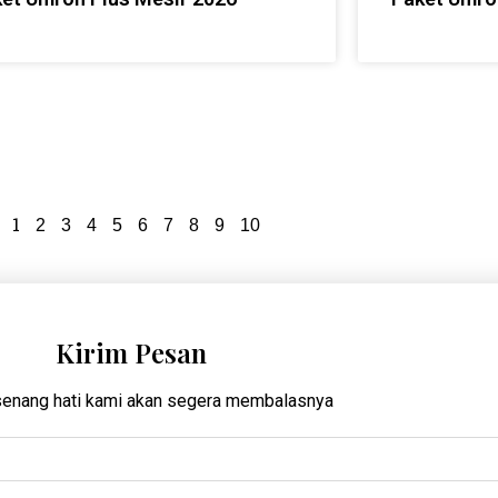
1
2
3
4
5
6
7
8
9
10
Kirim Pesan
enang hati kami akan segera membalasnya