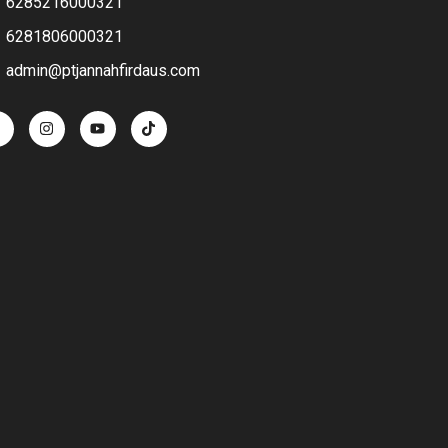
6285216000321
6281806000321
admin@ptjannahfirdaus.com