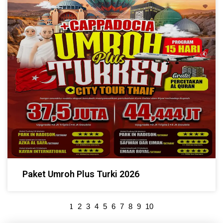
Paket Umroh Plus Turki 2026
1
2
3
4
5
6
7
8
9
10