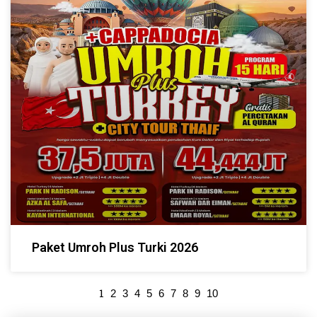
Paket Umroh Plus Turki 2026
1
2
3
4
5
6
7
8
9
10