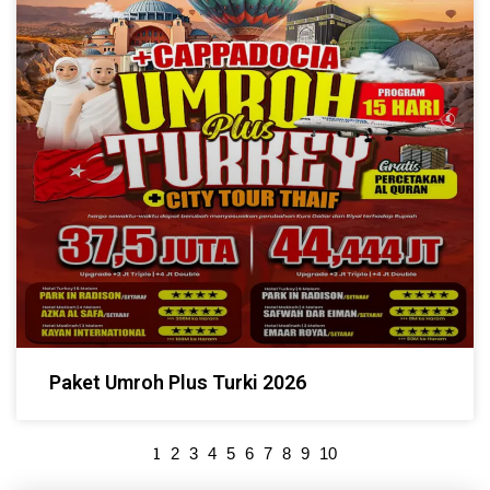
Paket Umroh Plus Turki 2026
1
2
3
4
5
6
7
8
9
10