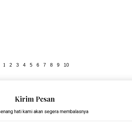
1
2
3
4
5
6
7
8
9
10
Kirim Pesan
enang hati kami akan segera membalasnya