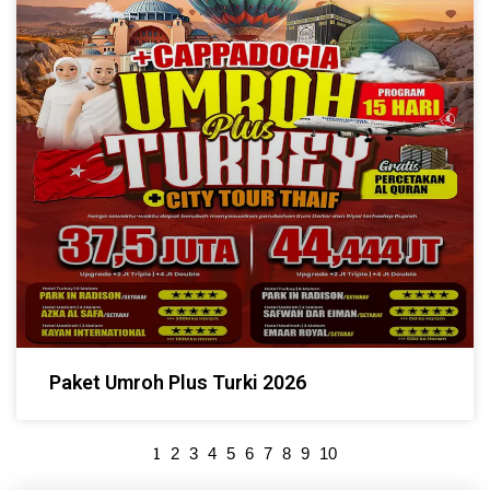
Paket Umroh Plus Turki 2026
1
2
3
4
5
6
7
8
9
10