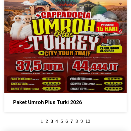
Paket Umroh Plus Turki 2026
1
2
3
4
5
6
7
8
9
10