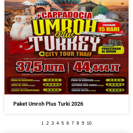
Paket Umroh Plus Turki 2026
1
2
3
4
5
6
7
8
9
10