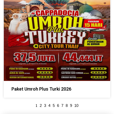
Paket Umroh Plus Turki 2026
1
2
3
4
5
6
7
8
9
10