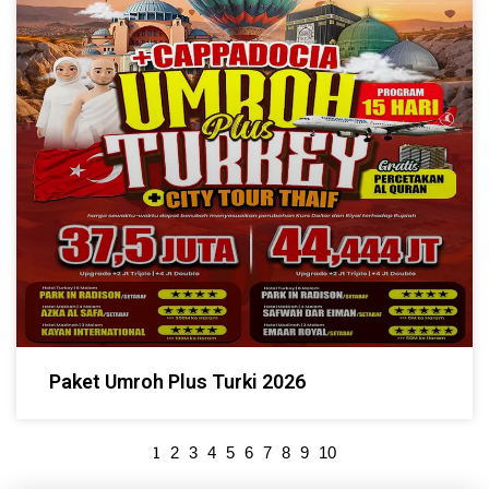
Paket Umroh Plus Turki 2026
1
2
3
4
5
6
7
8
9
10