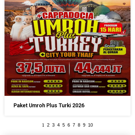
Paket Umroh Plus Turki 2026
1
2
3
4
5
6
7
8
9
10