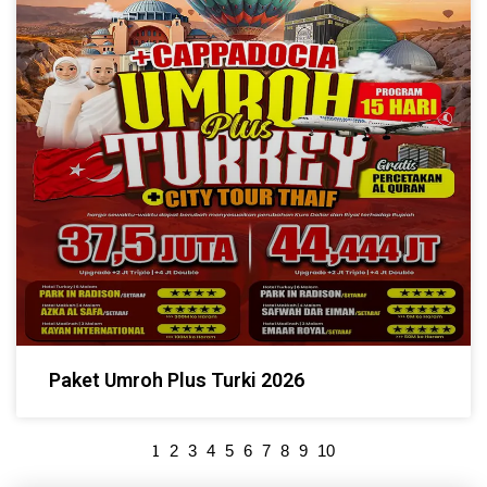
Paket Umroh Plus Turki 2026
1
2
3
4
5
6
7
8
9
10