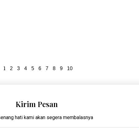
1
2
3
4
5
6
7
8
9
10
Kirim Pesan
enang hati kami akan segera membalasnya