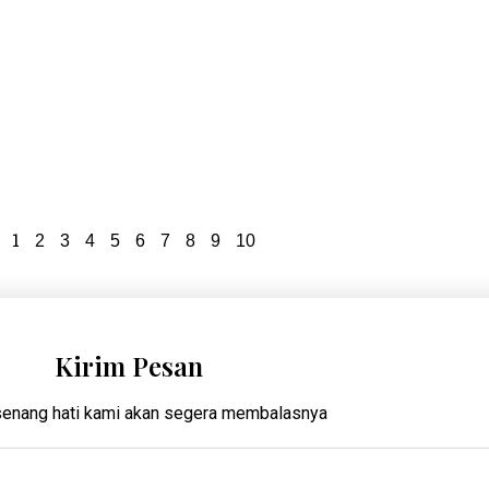
1
2
3
4
5
6
7
8
9
10
Kirim Pesan
enang hati kami akan segera membalasnya