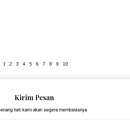
1
2
3
4
5
6
7
8
9
10
Kirim Pesan
enang hati kami akan segera membalasnya