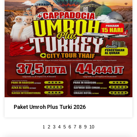
Paket Umroh Plus Turki 2026
1
2
3
4
5
6
7
8
9
10