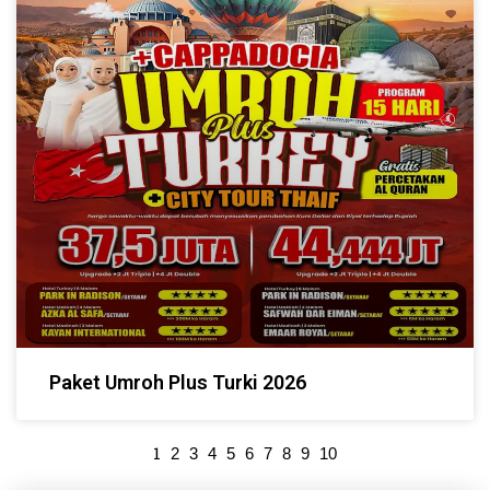
Paket Umroh Plus Turki 2026
1
2
3
4
5
6
7
8
9
10