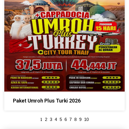
Paket Umroh Plus Turki 2026
1
2
3
4
5
6
7
8
9
10