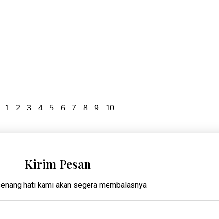
1
2
3
4
5
6
7
8
9
10
Kirim Pesan
enang hati kami akan segera membalasnya