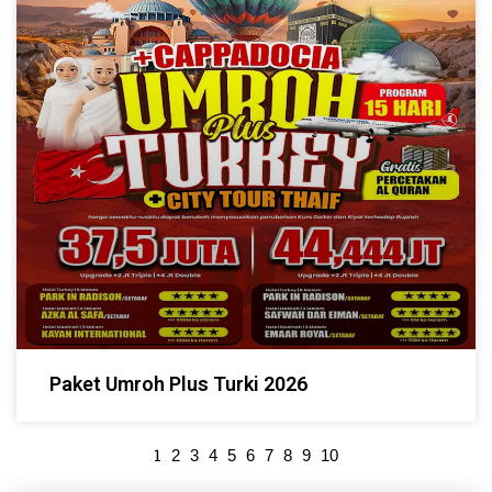
Paket Umroh Plus Turki 2026
1
2
3
4
5
6
7
8
9
10