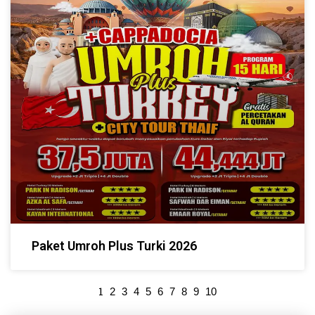
Paket Umroh Plus Turki 2026
1
2
3
4
5
6
7
8
9
10