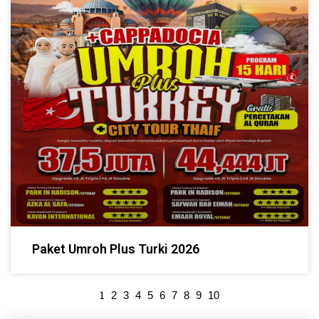
Paket Umroh Plus Turki 2026
1
2
3
4
5
6
7
8
9
10