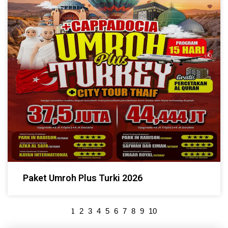
Paket Umroh Plus Turki 2026
1
2
3
4
5
6
7
8
9
10