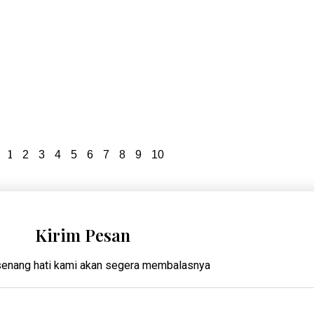
1
2
3
4
5
6
7
8
9
10
Kirim Pesan
enang hati kami akan segera membalasnya