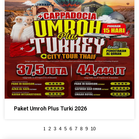
Paket Umroh Plus Turki 2026
1
2
3
4
5
6
7
8
9
10