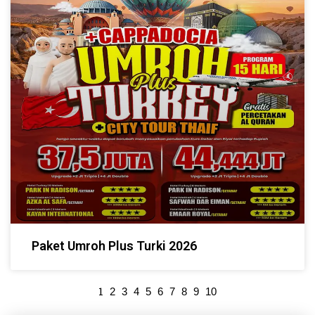
Paket Umroh Plus Turki 2026
1
2
3
4
5
6
7
8
9
10