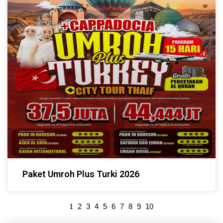
Paket Umroh Plus Turki 2026
1
2
3
4
5
6
7
8
9
10