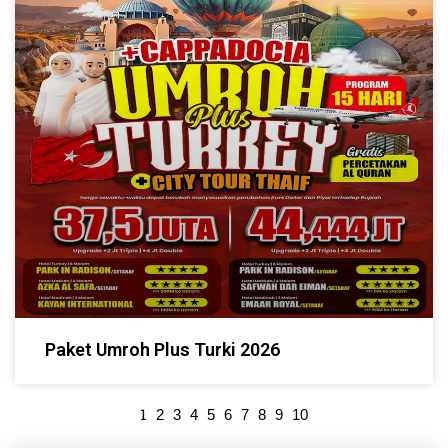
Paket Umroh Plus Turki 2026
1
2
3
4
5
6
7
8
9
10