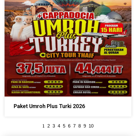
Paket Umroh Plus Turki 2026
1
2
3
4
5
6
7
8
9
10