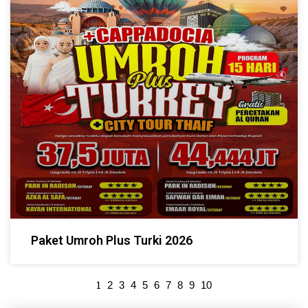
Paket Umroh Plus Turki 2026
1
2
3
4
5
6
7
8
9
10