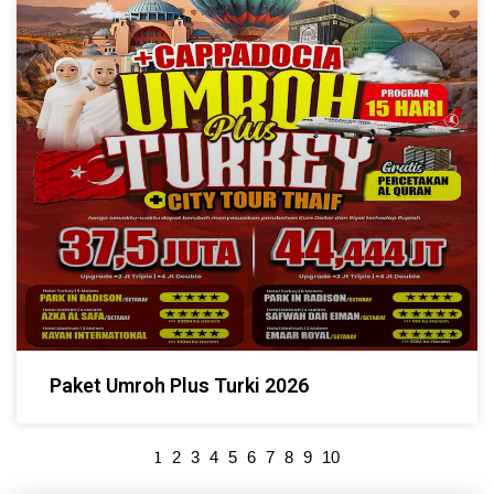
Paket Umroh Plus Turki 2026
1
2
3
4
5
6
7
8
9
10