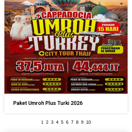
Paket Umroh Plus Turki 2026
1
2
3
4
5
6
7
8
9
10