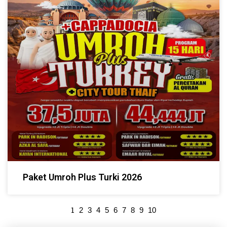
Paket Umroh Plus Turki 2026
1
2
3
4
5
6
7
8
9
10