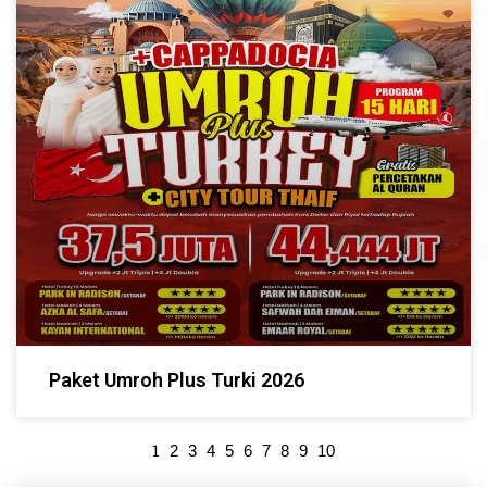
Paket Umroh Plus Turki 2026
1
2
3
4
5
6
7
8
9
10