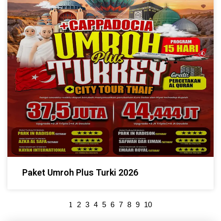
Paket Umroh Plus Turki 2026
1
2
3
4
5
6
7
8
9
10